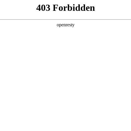
牌天地
全新一代 瑞虎9
瑞虎9X